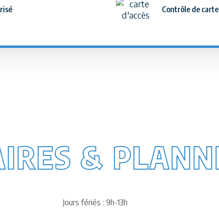
risé
Contrôle de carte
IRES & PLANN
Jours fériés : 9h-13h