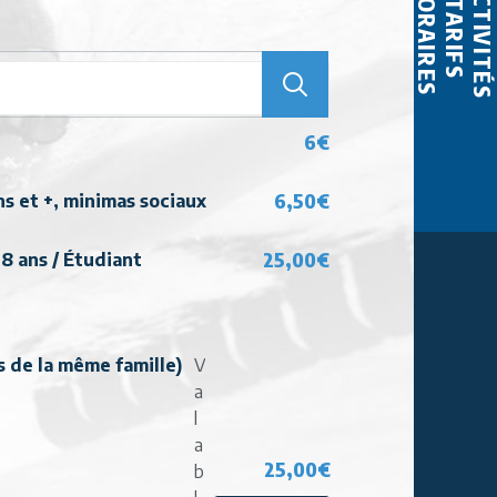
ACTIVITÉS
HORAIRES
TARIFS
6€
6,50€
s et +, minimas sociaux
25,00€
8 ans / Étudiant
s de la même famille)
V
a
l
a
25,00€
b