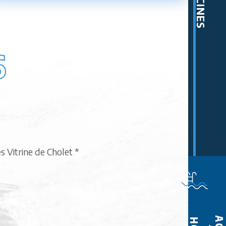
PISCINES
6
 Vitrine de Cholet *