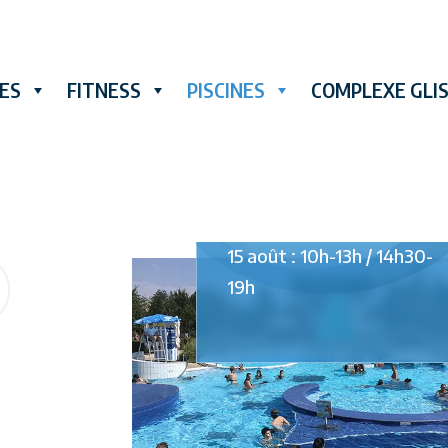
Glisséo
RES
FITNESS
PISCINES
COMPLEXE GLI
Semaine gonflée – du 8 au
16 août
ITÉS
Les structures gonflables
S
sont de sortie dans le
bassin sportif (savoir nager
15 août : 10h-13h / 14h30-
19h