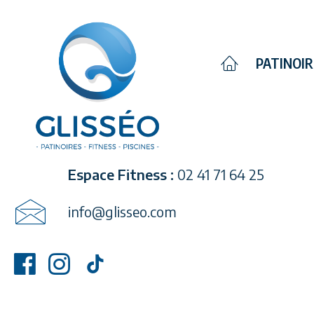
Nous contacter
PATINOI
Avenue Anatole Manceau 49300 CHOL
Standard Glisséo :
02 41 71 64 20
Espace Fitness :
02 41 71 64 25
info@glisseo.com