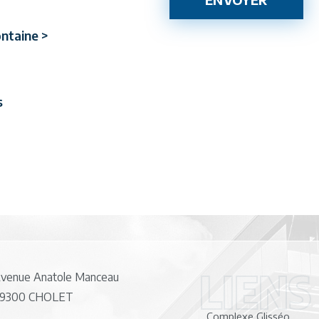
ontaine >
s
LIENS
venue Anatole Manceau
9300 CHOLET
Complexe Glisséo