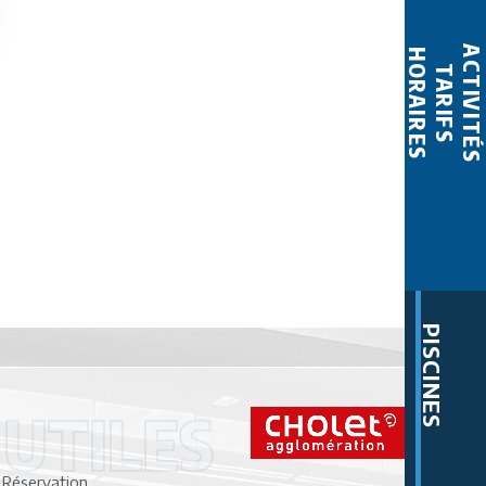
ACTIVITÉS
HORAIRES
TARIFS
PISCINES
 UTILES
Réservation