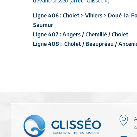
devant Glisséo (arrêt «Glisseo ») :
Ligne 406 : Cholet > Vihiers > Doué-la-F
Saumur
Ligne 407 : Angers / Chemillé / Cholet
Ligne 408 : Cholet / Beaupréau / Anceni
A
4