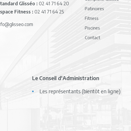
tandard Glisséo :
02 41 71 64 20
Patinoires
space Fitness :
02 41 71 64 25
Fitness
nfo@glisseo.com
Piscines
Contact
Le Conseil d'Administration
Les représentants (bientôt en ligne)