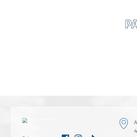
P
A
4