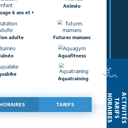
Animéo
sage 6 ans et +
ion adulte
Futures mamans
Balnéo
Aquafitness
uabike
Aquatraining
ACTIVITÉS
HORAIRES
TARIFS
HORAIRES
TARIFS