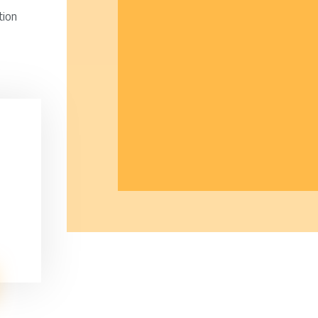
tion
.