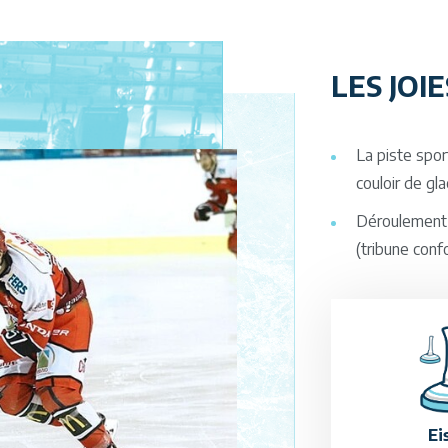
LES JOI
La piste spor
couloir de gla
Déroulement 
(tribune conf
Ei