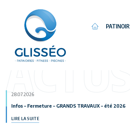
Complexe ludique
PATINOI
sportif
ACTU
28.07.2026
Infos – Fermeture – GRANDS TRAVAUX – été 2026
LIRE LA SUITE