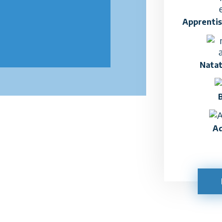
Apprentis
Natat
Aq