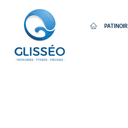
Glisséo recrute
PATINOI
Glisséo recrute