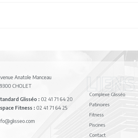
LIENS
venue Anatole Manceau
9300 CHOLET
Complexe Glisséo
tandard Glisséo :
02 41 71 64 20
Patinoires
space Fitness :
02 41 71 64 25
Fitness
nfo@glisseo.com
Piscines
Contact