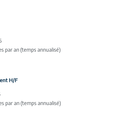
6
es par an (temps annualisé)
lent H/F
6
es par an (temps annualisé)